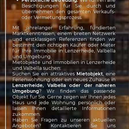
Besichtigungen für Sie durch und
übernehmen den gesamten Verkaufs-
oder Vermietungsprozess.
Mit jahrelanger Erfahrung, fundierten
Marktkenntnissen, einem breiten Netzwerk
und erstklassigen Referenzen finden wir
bestimmt den richtigen Käufer oder Mieter
für Ihre Immobilie in Lenzerheide, Valbella
und Umgebung.
Mietobjekte und Immobilien in Lenzerheide
und Valbella suchen:
Suchen Sie ein attraktives
Mietobjekt
, eine
Ferienwohnung oder ein neues Zuhause in
Lenzerheide, Valbella oder der näheren
Umgebung
? Wir finden das passende
Objekt für Sie. Gerne zeigen wir Ihnen jedes
Haus und jede Wohnung persönlich oder
lassen Ihnen detaillierte Informationen
zukommen.
Haben Sie Fragen zu unseren aktuellen
Angeboten? Kontaktieren Sie uns