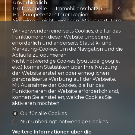
unverbindlich.
Professionelle Immobilienschätzung &
Baukompetenz in Ihrer Region:
Sie wissen nicht, welchen Marktwert Ihre
Immobilie aktuell hat oder planen ein neues
Wir verwenden einerseits Cookies, die für das
Bauprojekt
in der Region?
Funktionieren dieser Website unbedingt
erforderlich und anderseits Statistik- und
Immobilienschätzung:
Unsere Experten
Marketing-Cookies, um die Navigation und die
stehen Ihnen für fachgerechte und
Abläufe zu optimieren.
marktgerechte Schätzungen in
Nicht notwendige Cookies (youtube, google,
Lenzerheide und Valbella gerne zur
etc.) können Statistiken über Ihre Nutzung
Verfügung.
der Website erstellen oder ermöglichen
Bauen & Entwickeln:
Auch beim Thema
personalisierte Werbung auf der Webseite.
Bauen in der Region begleiten wir Sie
Mit Ausnahme der Cookies, die für das
mit unserer fundierten lokalen
Funktionieren der Website erforderlich sind,
Expertise.
können Sie einstellen, welche Cookies Sie
Blaesi Immobilien AG
– Vertrauen Sie dem
aktivieren möchten.
Profi für Lenzerheide, Valbella und die
Ok, für alle Cookies
nähere Umgebung.
Nur unbedingt notwendige Cookies
Weitere Informationen über die