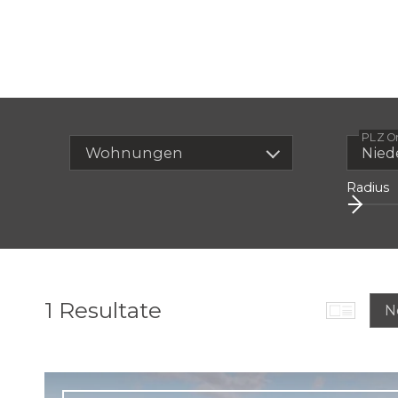
PLZ O
Wohnungen
Radius
1
Resultate
N