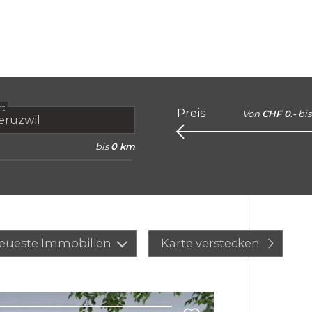
rt
Preis
Von
CHF 0.-
bis
bis
0 km
eueste Immobilien
Karte verstecken