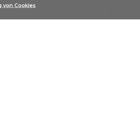
g von Cookies
fen
Zu mieten
Verkaufte & vermietete Objekte
Referen
 Principala 66
7078 Lenzerheide
Tel.
+41 (0)81 384 34 56