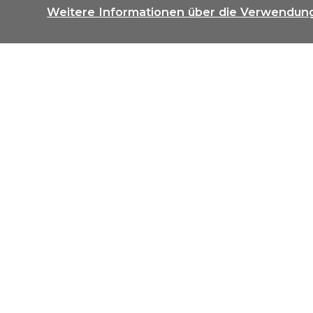
Weitere Informationen über die Verwendun
Unser Angebot an Sie
Zu kau
Blaesi Immobilien AG
Voa