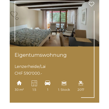
Eigentumswohnung
Lenzerheide/Lai
CHF 590'000.-
30 m²
1.5
1
1. Stock
2017