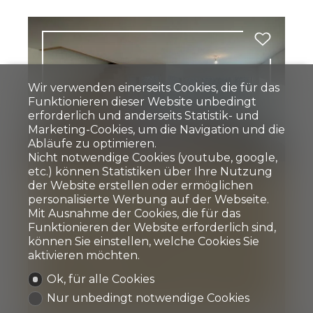
Wir verwenden einerseits Cookies, die für das
Funktionieren dieser Website unbedingt
erforderlich und anderseits Statistik- und
Marketing-Cookies, um die Navigation und die
Abläufe zu optimieren.
Nicht notwendige Cookies (youtube, google,
etc.) können Statistiken über Ihre Nutzung
Eigentumswohnung
der Website erstellen oder ermöglichen
personalisierte Werbung auf der Webseite.
Mit Ausnahme der Cookies, die für das
Lenzerheide/Lai
Funktionieren der Website erforderlich sind,
CHF 920'000.-
können Sie einstellen, welche Cookies Sie
aktivieren möchten.
Ok, für alle Cookies
2.5
Dachgeschoss
2023
1
Nur unbedingt notwendige Cookies