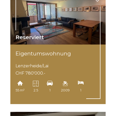
Reserviert
Eigentumswohnung
Lenzerheide/Lai
CHF 780'000.-
55 m²
2.5
1
2009
1