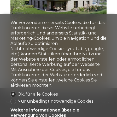
Wir verwenden einerseits Cookies, die für das
Funktionieren dieser Website unbedingt
Eigentumswohnung
erforderlich und anderseits Statistik- und
Marketing-Cookies, um die Navigation und die
Abläufe zu optimieren.
Niederuzwil
Nicht notwendige Cookies (youtube, google,
Preis auf Anfrage
etc.) können Statistiken über Ihre Nutzung
der Website erstellen oder ermöglichen
personalisierte Werbung auf der Webseite.
1
Mit Ausnahme der Cookies, die für das
Funktionieren der Website erforderlich sind,
können Sie einstellen, welche Cookies Sie
aktivieren möchten.
Ok, für alle Cookies
Unser Angebot an Sie
Zu kaufen
Zu mieten
Nur unbedingt notwendige Cookies
Verkaufte & vermietete Objekte
Referenzen
Firma
Team
Kontakt
Weitere Informationen über die
Verwendung von Cookies
Blaesi Immobilien AG
Voa Principala 66