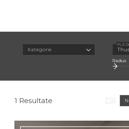
PLZ O
Kategorie
Radius
1
Resultate
N