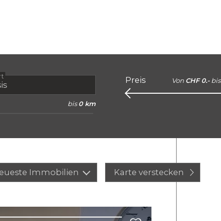
rt
Preis
Von
CHF 0.-
bis
bis
0 km
eueste Immobilien
Karte verstecken