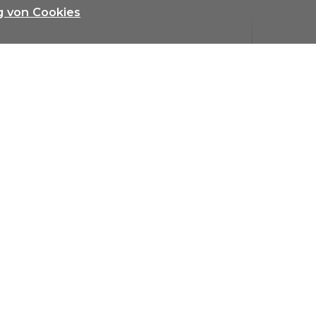
g von Cookies
fen
Zu mieten
Verkaufte & vermietete Objekte
Referen
 Principala 66
7078 Lenzerheide
Tel.
+41 (0)81 384 34 56