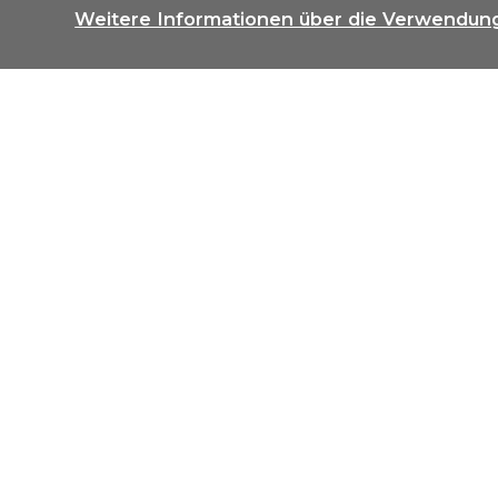
Weitere Informationen über die Verwendun
Unser Angebot an Sie
Zu kau
Blaesi Immobilien AG
Voa