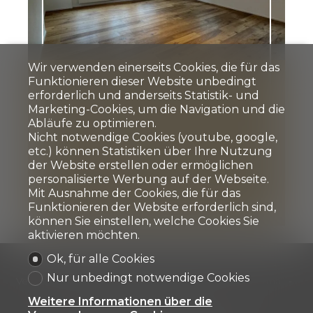
Wir verwenden einerseits Cookies, die für das
Wohnung
Funktionieren dieser Website unbedingt
erforderlich und anderseits Statistik- und
Marketing-Cookies, um die Navigation und die
Rorschach
Abläufe zu optimieren.
CHF 1'650.-/Monat
Nicht notwendige Cookies (youtube, google,
etc.) können Statistiken über Ihre Nutzung
der Website erstellen oder ermöglichen
personalisierte Werbung auf der Webseite.
90
m²
2.5
3
Erdgeschoss
2025
Mit Ausnahme der Cookies, die für das
Funktionieren der Website erforderlich sind,
können Sie einstellen, welche Cookies Sie
aktivieren möchten.
Ok, für alle Cookies
Unser Angebot an Sie
Zu kaufen
Zu mieten
Nur unbedingt notwendige Cookies
Verkaufte & vermietete Objekte
Referenzen
Firma
Team
Kontakt
Weitere Informationen über die