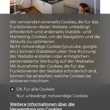
Wir verwenden einerseits Cookies, die für das
Funktionieren dieser Website unbedingt
Wohnung
erforderlich und anderseits Statistik- und
Marketing-Cookies, um die Navigation und die
Thusis
Abläufe zu optimieren.
Nicht notwendige Cookies (youtube, google,
CHF 2'200.-/Monat
etc.) können Statistiken über Ihre Nutzung
der Website erstellen oder ermöglichen
personalisierte Werbung auf der Webseite.
5.5
1
4
Mit Ausnahme der Cookies, die für das
Funktionieren der Website erforderlich sind,
können Sie einstellen, welche Cookies Sie
aktivieren möchten.
Ok, für alle Cookies
Unser Angebot an Sie
Zu kaufen
Zu mieten
Nur unbedingt notwendige Cookies
Verkaufte & vermietete Objekte
Referenzen
Firma
Team
Kontakt
Weitere Informationen über die
Verwendung von Cookies
Blaesi Immobilien AG
Voa Principala 66